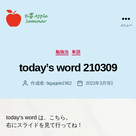
メニュー
Big
Apple
ゼ
ミ
カ
勉強法
単語
テ
today’s word 210309
ゴ
リ
ー
作成者:
bigapple1962
2021年3月9日
投
投
稿
稿
者
日
today’s word は、こちら。
右にスライドを見て行ってね！