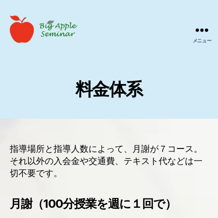
メニュー
Big
Apple
ゼ
ミ
料金体系
指導場所と指導人数によって、月謝が７コース。
それ以外の入会金や交通費、テキスト代などは一
切不要です。
月謝（100分授業を週に１回で）